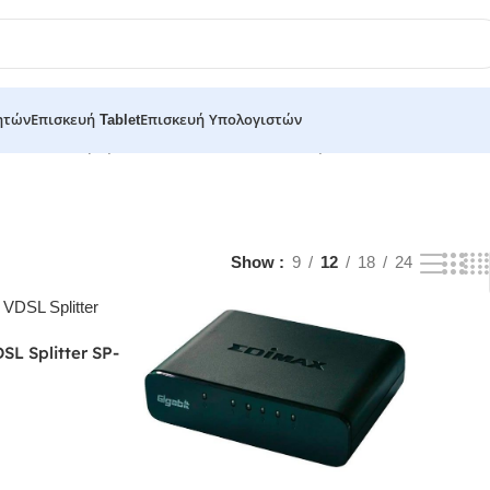
ητών
Επισκευή Tablet
Επισκευή Υπολογιστών
-
Switches
Προβάλλονται όλα - 2 αποτελέσματα
Show
9
12
18
24
SL Splitter SP-