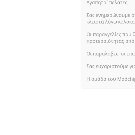
Αγαπητοί πελάτες,
39.90
€
με φπα
Προσθήκη Στο Καλά
Σας ενημερώνουμε ότ
κλειστά λόγω καλοκαι
Οι παραγγελίες που 
3D Analog Joystic
προτεραιότητας από τ
GO
Οι παραλαβές, οι επι
SKU:
35627
In stock
Σας ευχαριστούμε γι
9.90
€
με φπα
Η ομάδα του Modchi
Προσθήκη Στο Καλά