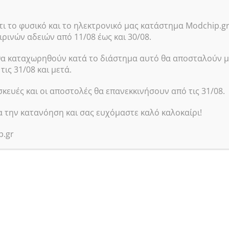
14.90
€
με φπα
16.80
€
μ
θι
Προσθήκη Στο Καλάθι
ι το φυσικό και το ηλεκτρονικό μας κατάστημα Modchip.g
Προσθήκ
ρινών αδειών από 11/08 έως και 30/08.
θα καταχωρηθούν κατά το διάστημα αυτό θα αποσταλούν μ
k Sony PSP
Οθόνη L
ις 31/08 και μετά.
SKU:
356
σκευές και οι αποστολές θα επανεκκινήσουν από τις 31/08.
In sto
α την κατανόηση και σας ευχόμαστε καλό καλοκαίρι!
19.50
€
μ
Προσθήκ
p.gr
θι
Power On/Off Switch για PSP
3000-2000-1000
SKU:
35655
In stock