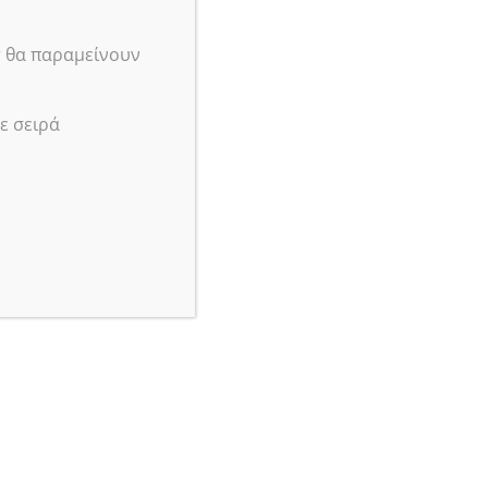
4.40
€
με φπα
ε φπα
Προσθήκη Στο Καλάθι
r θα παραμείνουν
η Στο Καλάθι
ε σειρά
CD για Sony PSP GO
L/R Flex Buttons Ribbon Cable
PSVita 1000
53
ck
SKU:
35598
In stock
ε φπα
η Στο Καλάθι
6.90
€
με φπα
Προσθήκη Στο Καλάθι