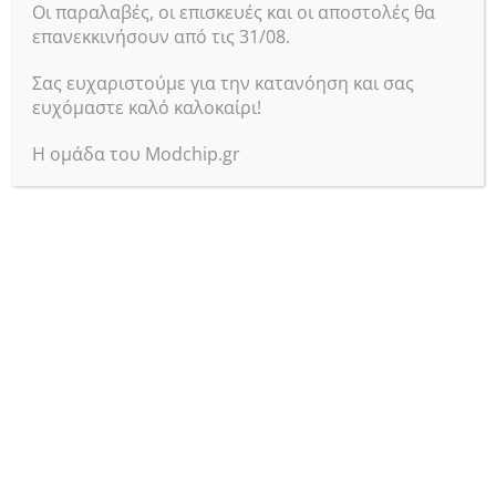
Οι παραλαβές, οι επισκευές και οι αποστολές θα
επανεκκινήσουν από τις 31/08.
Σας ευχαριστούμε για την κατανόηση και σας
ευχόμαστε καλό καλοκαίρι!
Η ομάδα του Modchip.gr
Επικοινωνία
Αγ. Δημητρίου 62
Αγ. Δημήτριος
Αθήνα 17341
Τηλ :
+302109715241
Email:
info@modchip.gr
Μητρώο Εμπόρων
ΓΕΜΗ: 063117303000
Βοήθεια
Τρόποι παραγγελίας
Τρόποι αποστολής
Τρόποι πληρωμής
Επιστροφές