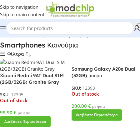
Skip to navigation
Skip to main content
Home
-
Shop
-
Τηλεφωνία
-
Κινητά τηλέφωνα
-
Smartphones Και
Smartphones Καινούρια
Φίλτρα
Samsung Galaxy A20e Dual
Xiaomi Redmi 9AT Dual SIM
(32GB) μαύρο
(2GB/32GB) Granite Gray
SKU:
12393
Out of stock
SKU:
12395
Out of stock
200.00
€
με φπα
99.90
€
με φπα
Διαβάστε Περισσότερα
Διαβάστε Περισσότερα