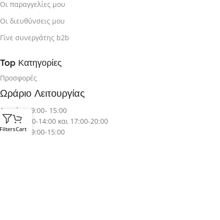
Οι παραγγελίες μου
Οι διευθύνσεις μου
Γίνε συνεργάτης b2b
Top Κατηγορίες
Προσφορές
Ωράριο Λειτουργίας
Δευτέρα: 9:00- 15:00
Τρίτη: 9:00-14:00 και 17:00-20:00
Filters
Cart
Τετάρτη: 9:00-15:00
Πέμπτη: 9:00-14:00 και 17:00-20:00
Παρασκευή: 9:00-14:00 και 17:00-20:00
Ακολουθήστε μας
Πληροφορίες
Βρείτε μας στο χάρτη