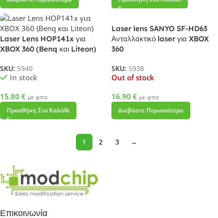
Laser lens SANYO SF-HD63
Laser Lens HOP141x για
Ανταλλακτικό laser για XBOX
XBOX 360 (Benq και Liteon)
360
SKU:
5940
SKU:
5938
In stock
Out of stock
15.80
€
16.90
€
με φπα
με φπα
Προσθήκη Στο Καλάθι
Διαβάστε Περισσότερα
1
2
3
→
Επικοινωνία