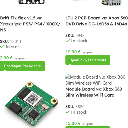
Drift Fix flex v1.5 για
LTU 2 PCB Board για Xbox 360
Χειριστήρια PS5/ PS4/ XBOX/
DVD Drive DG-16D5s & 16D4s
NS
SKU:
5948
In stock
SKU:
15011
In stock
19.90
€
με φπα
2.90
€
με φπα
Προσθήκη Στο Καλάθι
Προσθήκη Στο Καλάθι
Module Board για Xbox 360
Slim Wireless WiFi Card
SKU:
5820
In stock
15.00
€
με φπα