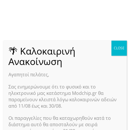
iPhone XR Adhesive Battery
Tape Sticker
SKU:
40302
In stock
1.60
€
με φπα
Προσθήκη Στο Καλάθι
🌴 Καλοκαιρινή
CLOSE
Ανακοίνωση
Αγαπητοί πελάτες,
Σας ενημερώνουμε ότι το φυσικό και το
ηλεκτρονικό μας κατάστημα Modchip.gr θα
παραμείνουν κλειστά λόγω καλοκαιρινών αδειών
από 11/08 έως και 30/08.
Οι παραγγελίες που θα καταχωρηθούν κατά το
διάστημα αυτό θα αποσταλούν με σειρά