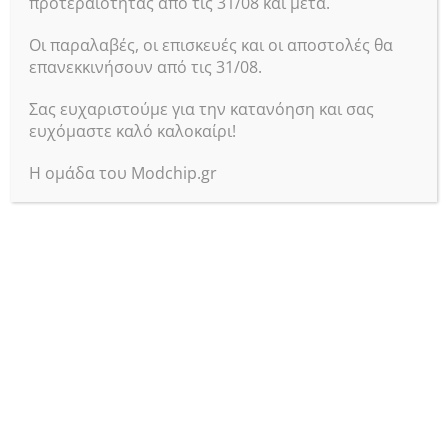
προτεραιότητας από τις 31/08 και μετά.
Οι παραλαβές, οι επισκευές και οι αποστολές θα
επανεκκινήσουν από τις 31/08.
Σας ευχαριστούμε για την κατανόηση και σας
ευχόμαστε καλό καλοκαίρι!
Η ομάδα του Modchip.gr
Επικοινωνία
Αγ. Δημητρίου 62
Αγ. Δημήτριος
Αθήνα 17341
Τηλ :
+302109715241
Email:
info@modchip.gr
Μητρώο Εμπόρων
ΓΕΜΗ: 063117303000
Βοήθεια
Τρόποι παραγγελίας
Τρόποι αποστολής
Τρόποι πληρωμής