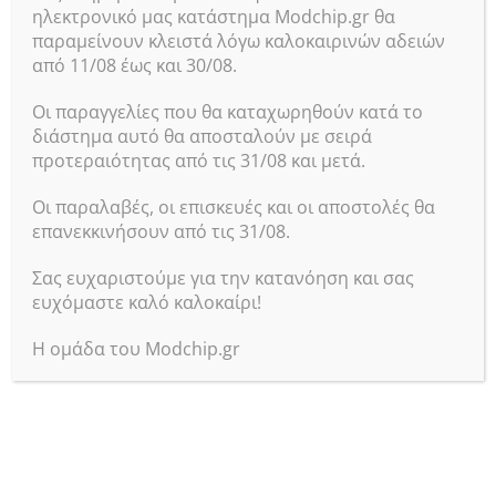
ηλεκτρονικό μας κατάστημα Modchip.gr θα
παραμείνουν κλειστά λόγω καλοκαιρινών αδειών
από 11/08 έως και 30/08.
Οι παραγγελίες που θα καταχωρηθούν κατά το
διάστημα αυτό θα αποσταλούν με σειρά
προτεραιότητας από τις 31/08 και μετά.
Οι παραλαβές, οι επισκευές και οι αποστολές θα
Xbox Series S/X Battery
Ασύρματο χειριστήριο για Xbox
επανεκκινήσουν από τις 31/08.
cover καπάκι μπαταρίας
One/ PC GamePad
χειριστηρίων Μαύρο
Controller Kruger & Matz
Σας ευχαριστούμε για την κατανόηση και σας
GP-100
SKU:
31203
ευχόμαστε καλό καλοκαίρι!
Out of stock
SKU:
99502
Out of stock
Η ομάδα του Modchip.gr
7.90
€
με φπα
34.90
€
με φπα
Διαβάστε Περισσότερα
Διαβάστε Περισσότερα